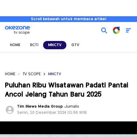
Scroll kebawah untuk membaca artikel
HOME
RCTI
MNCTV
GTV
HOME
TV SCOPE
MNCTV
Puluhan Ribu Wisatawan Padati Pantai
Ancol Jelang Tahun Baru 2025
Tim iNews Media Group
,
Jurnalis
Senin, 30 Desember 2024 |13:56 WIB