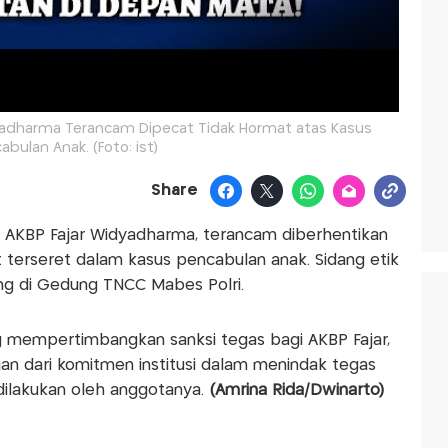
dyadharma Terancam Dipecat Tidak Hormat atas Kasus
abulan Anak. (Foto: ist)
Share
 AKBP Fajar Widyadharma, terancam diberhentikan
 terseret dalam kasus pencabulan anak. Sidang etik
ng di Gedung TNCC Mabes Polri.
g mempertimbangkan sanksi tegas bagi AKBP Fajar,
n dari komitmen institusi dalam menindak tegas
dilakukan oleh anggotanya.
(Amrina Rida/Dwinarto)