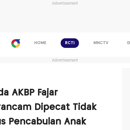
Advertisement
HOME
RCTI
MNCTV
G
Advertisement
da AKBP Fajar
ancam Dipecat Tidak
us Pencabulan Anak