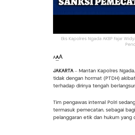
Eks Kapolres Ngada AKBP Fajar Wi
Penc
A
A
A
JAKARTA
– Mantan Kapolres Ngada,
tidak dengan hormat (PTDH) akibat
terhadap dirinya tengah berlangsu
Tim pengawas internal Polri sedan
termasuk pemecatan, sebagai bagia
pelanggaran etik dan hukum yang 