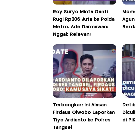
Roy Suryo Minta Ganti
Mome
Rugi Rp206 Juta ke Polda
Agun
Metro, Ade Darmawan:
Berd
Nggak Relevan!
Terbongkar! Ini Alasan
Detik
Firdaus Oiwobo Laporkan
Dicul
Tiyo Ardianto ke Polres
di PI
Tangsel