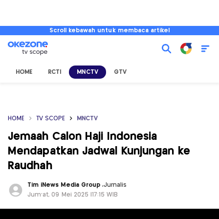
Scroll kebawah untuk membaca artikel
HOME
RCTI
MNCTV
GTV
HOME
TV SCOPE
MNCTV
Jemaah Calon Haji Indonesia
Mendapatkan Jadwal Kunjungan ke
Raudhah
Tim iNews Media Group
,
Jurnalis
Jum'at, 09 Mei 2025 |17:15 WIB