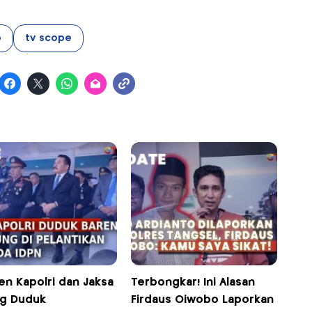
o
tv scope
n Kapolri dan Jaksa
Terbongkar! Ini Alasan
g Duduk
Firdaus Oiwobo Laporkan