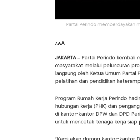
Partai Perindo memberdayakan m
A
A
A
JAKARTA
– Partai Perindo kembal
masyarakat melalui peluncuran pro
langsung oleh Ketua Umum Partai P
pelatihan dan pendidikan keterampi
Program Rumah Kerja Perindo hadi
hubungan kerja (PHK) dan penganggu
di kantor-kantor DPW dan DPD Perin
untuk mencetak tenaga kerja siap 
“Kami akan dorong kantor-kantor 