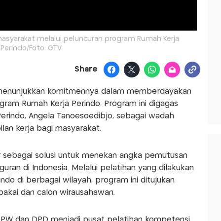
asyarakat melalui peluncuran program Rumah Kerja
Perindo/Foto: GTV
Share
i menunjukkan komitmennya dalam memberdayakan
gram Rumah Kerja Perindo. Program ini digagas
erindo, Angela Tanoesoedibjo, sebagai wadah
lan kerja bagi masyarakat.
r sebagai solusi untuk menekan angka pemutusan
ran di Indonesia. Melalui pelatihan yang dilakukan
do di berbagai wilayah, program ini ditujukan
pakai dan calon wirausahawan.
DPW dan DPD menjadi pusat pelatihan kompetensi