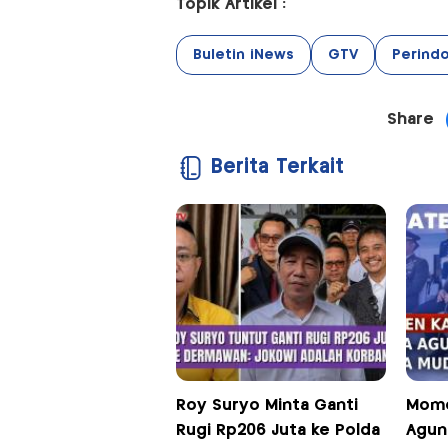
Topik Artikel :
Buletin iNews
GTV
Perind
Share
Berita Terkait
Roy Suryo Minta Ganti
Mome
Rugi Rp206 Juta ke Polda
Agun