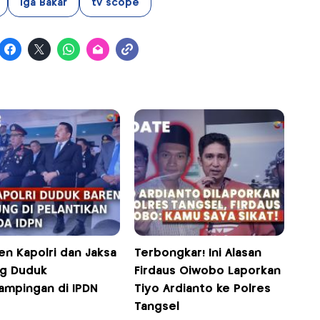
Iga Bakar
tv scope
n Kapolri dan Jaksa
Terbongkar! Ini Alasan
g Duduk
Firdaus Oiwobo Laporkan
ampingan di IPDN
Tiyo Ardianto ke Polres
Tangsel