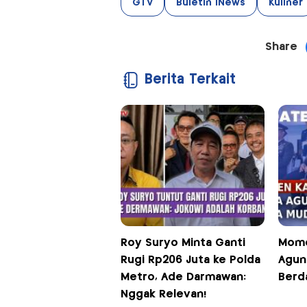
GTV
Buletin iNews
Kuliner
Share
Berita Terkait
Roy Suryo Minta Ganti
Mome
Rugi Rp206 Juta ke Polda
Agun
Metro, Ade Darmawan:
Berd
Nggak Relevan!