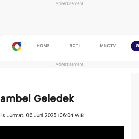
Advertisement
HOME
RCTI
MNCTV
G
Advertisement
 Sambel Geledek
alis-Jum'at, 06 Juni 2025 |06:04 WIB