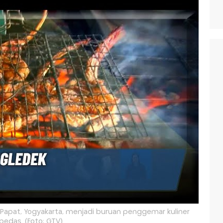
i Papat, Yogyakarta, menjadi buruan penggemar kuliner
pedas. (Foto: GTV).