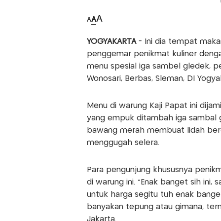
A
A
A
YOGYAKARTA
- Ini dia tempat maka
penggemar penikmat kuliner dengan
menu spesial iga sambel gledek, pet
Wonosari, Berbas, Sleman, DI Yogya
Menu di warung Kaji Papat ini dij
yang empuk ditambah iga sambal ge
bawang merah membuat lidah bergo
menggugah selera.
Para pengunjung khususnya penik
di warung ini. “Enak banget sih ini
untuk harga segitu tuh enak banget 
banyakan tepung atau gimana, tern
Jakarta.