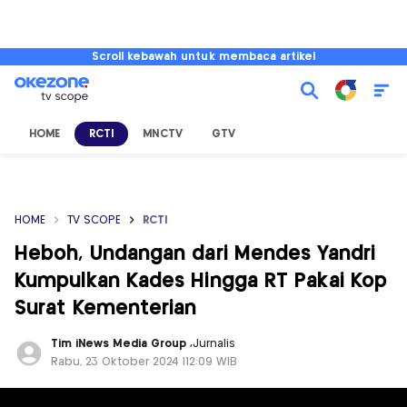
Scroll kebawah untuk membaca artikel
HOME
RCTI
MNCTV
GTV
HOME
TV SCOPE
RCTI
Heboh, Undangan dari Mendes Yandri
Kumpulkan Kades Hingga RT Pakai Kop
Surat Kementerian
Tim iNews Media Group
,
Jurnalis
Rabu, 23 Oktober 2024 |12:09 WIB