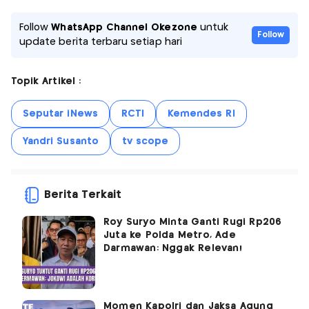
Follow
WhatsApp Channel Okezone
untuk
Follow
update berita terbaru setiap hari
Topik Artikel :
Seputar iNews
RCTI
Kemendes RI
Yandri Susanto
tv scope
Berita Terkait
Roy Suryo Minta Ganti Rugi Rp206
Juta ke Polda Metro, Ade
Darmawan: Nggak Relevan!
Momen Kapolri dan Jaksa Agung